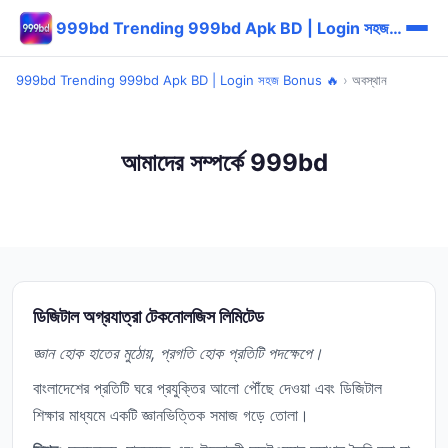
999bd Trending 999bd Apk BD | Login সহজ Bonus 🔥
999bd Trending 999bd Apk BD | Login সহজ Bonus 🔥
›
অবস্থান
আমাদের সম্পর্কে 999bd
ডিজিটাল অগ্রযাত্রা টেকনোলজিস লিমিটেড
জ্ঞান হোক হাতের মুঠোয়, প্রগতি হোক প্রতিটি পদক্ষেপে।
বাংলাদেশের প্রতিটি ঘরে প্রযুক্তির আলো পৌঁছে দেওয়া এবং ডিজিটাল
শিক্ষার মাধ্যমে একটি জ্ঞানভিত্তিক সমাজ গড়ে তোলা।